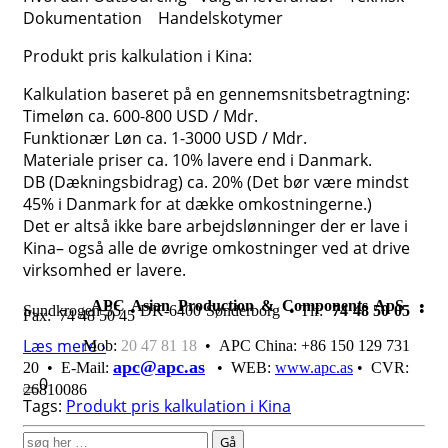
Dokumentation Handelskotymer
Produkt pris kalkulation i Kina:
Kalkulation baseret på en gennemsnitsbetragtning:
Timeløn ca. 600-800 USD / Mdr.
Funktionær Løn ca. 1-3000 USD / Mdr.
Materiale priser ca. 10% lavere end i Danmark.
DB (Dækningsbidrag) ca. 20% (Det bør være mindst
45% i Danmark for at dække omkostningerne.)
Det er altså ikke bare arbejdslønninger der er lave i
Kina– også alle de øvrige omkostninger ved at drive
virksomhed er lavere.
…
APC Asian Production & Components ApS
•
Sundkrogen 35 • DK-6400 Sønderborg • Tlf:
74 48 50 05
•
Fax: 74 48 50 45
Læs mere ›
Mob:
20 47 81 18
• APC China: +86 150 129 731
apc@apc.as
20 •
E-Mail:
• WEB:
www.apc.as
• CVR:
0
26810086
Tags:
Produkt pris kalkulation i Kina
Søg