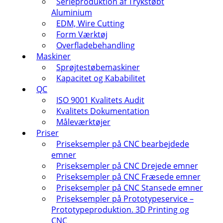
Serieproduktion af Trykstøbt
Aluminium
EDM, Wire Cutting
Form Værktøj
Overfladebehandling
Maskiner
Sprøjtestøbemaskiner
Kapacitet og Kababilitet
QC
ISO 9001 Kvalitets Audit
Kvalitets Dokumentation
Måleværktøjer
Priser
Priseksempler på CNC bearbejdede
emner
Priseksempler på CNC Drejede emner
Priseksempler på CNC Fræsede emner
Priseksempler på CNC Stansede emner
Priseksempler på Prototypeservice –
Prototypeproduktion. 3D Printing og
CNC