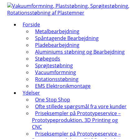
↓
Hop
til
Forside
hovedindhold
Metalbearbejdning
Spåntagende Bearbejdning
Pladebearbejdning
Aluminiums støbning og Bearbejdning
Støbegods
Sprøjtestøbning
Vacuumformning
Rotationsstøbning
EMS Elektronikmontage
Ydelser
One Stop Shop
Ofte stillede spørgsmål fra vore kunder
Priseksempler på Prototypeservice –
Prototypeproduktion. 3D Printing og
CNC
Priseksempler på Prototypeservice –