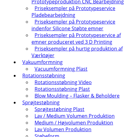
Prototypeproduktion CNC Bearbejdning
Priseksempler på Prototypeservice
Pladebearbejdning
Priseksempler på Prototypeservice
indenfor Silicone Støbte emner
Priseksempler på Prototypeservice af
emner produceret ved 3 D Printing
Priseksempler på hurtig produktion af
Værktøjer
Vakuumformning
Vacuumformning Plast
Rotationsstøbning
Rotationsstøbning Video
Rotationsstøbning Plast
Blow Moulding – Flasker & Beholdere
Sprøjtestøbning
Sprøjtestøbning Plast
Lav / Medium Volumen Produktion
Medium / Højvolumen Produktion
Lav Volumen Produktion
Støbeform