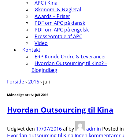
APC i Kina
Økonomi & Nøgletal
Awards – Priser
PDF om APC på dansk
PDF om APC på engelsk
Presseomtale af APC
Video
Kontakt
ERP Kunde Ordre & Leverancer
Hvordan Outsourcing til Kina? –
Blogindlæg
Forside
›
2016
›
juli
Månedligt arkiv:
juli 2016
Hvordan Outsourcing til Kina
Udgivet den
17/07/2016
af
by
admin
Posted in
Hvordan outsourcing til Kina
Ingen kommentarer ↓