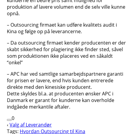
kunderne en bedre pris samt mulighed for
produktion af lavere volumen end de selv ville kunne
opnå.
– Outsourcing firmaet kan udføre kvalitets audit i
Kina og følge op på leverancerne.
– Da outsourcing firmaet kender producenten er der
skabt sikkerhed for plagiering ikke finder sted, såvel
som produktionen ikke placeres ved en såkaldt
“onkel”
– APC har ved samtlige samarbejdspartnere garanti
for prisen er lavere, end hvis kunden entrerede
direkte med den kinesiske producent.
Dette skyldes bl.a. at producenten ønsker APC i
Danmark er garant for kunderne kan overholde
indgåede merkantile aftaler.
0
‹
Valg af Leverandør
Tags:
Hvordan Outsourcing til Kina