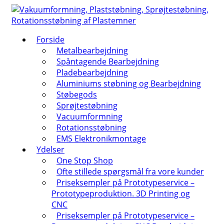
↓
Hop
til
Forside
hovedindhold
Metalbearbejdning
Spåntagende Bearbejdning
Pladebearbejdning
Aluminiums støbning og Bearbejdning
Støbegods
Sprøjtestøbning
Vacuumformning
Rotationsstøbning
EMS Elektronikmontage
Ydelser
One Stop Shop
Ofte stillede spørgsmål fra vore kunder
Priseksempler på Prototypeservice –
Prototypeproduktion. 3D Printing og
CNC
Priseksempler på Prototypeservice –