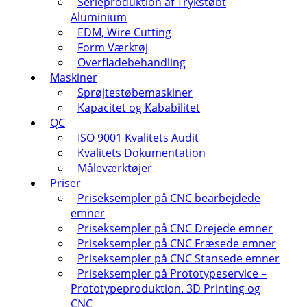
Serieproduktion af Trykstøbt
Aluminium
EDM, Wire Cutting
Form Værktøj
Overfladebehandling
Maskiner
Sprøjtestøbemaskiner
Kapacitet og Kababilitet
QC
ISO 9001 Kvalitets Audit
Kvalitets Dokumentation
Måleværktøjer
Priser
Priseksempler på CNC bearbejdede
emner
Priseksempler på CNC Drejede emner
Priseksempler på CNC Fræsede emner
Priseksempler på CNC Stansede emner
Priseksempler på Prototypeservice –
Prototypeproduktion. 3D Printing og
CNC