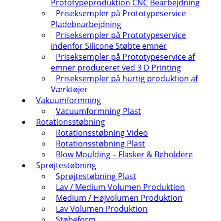
Prototypeproduktion CNC Bearbejdning
Priseksempler på Prototypeservice
Pladebearbejdning
Priseksempler på Prototypeservice
indenfor Silicone Støbte emner
Priseksempler på Prototypeservice af
emner produceret ved 3 D Printing
Priseksempler på hurtig produktion af
Værktøjer
Vakuumformning
Vacuumformning Plast
Rotationsstøbning
Rotationsstøbning Video
Rotationsstøbning Plast
Blow Moulding – Flasker & Beholdere
Sprøjtestøbning
Sprøjtestøbning Plast
Lav / Medium Volumen Produktion
Medium / Højvolumen Produktion
Lav Volumen Produktion
Støbeform