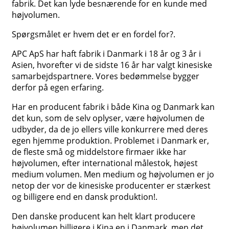
fabrik. Det kan lyde besnærende for en kunde med
højvolumen.
Spørgsmålet er hvem det er en fordel for?.
APC ApS har haft fabrik i Danmark i 18 år og 3 år i
Asien, hvorefter vi de sidste 16 år har valgt kinesiske
samarbejdspartnere. Vores bedømmelse bygger
derfor på egen erfaring.
Har en producent fabrik i både Kina og Danmark kan
det kun, som de selv oplyser, være højvolumen de
udbyder, da de jo ellers ville konkurrere med deres
egen hjemme produktion. Problemet i Danmark er,
de fleste små og middelstore firmaer ikke har
højvolumen, efter international målestok, højest
medium volumen. Men medium og højvolumen er jo
netop der vor de kinesiske producenter er stærkest
og billigere end en dansk produktion!.
Den danske producent kan helt klart producere
højvolumen billigere i Kina en i Danmark, men det