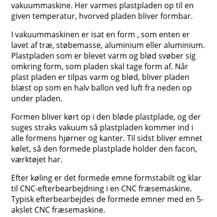
vakuummaskine. Her varmes plastpladen op til en
given temperatur, hvorved pladen bliver formbar.
I vakuummaskinen er isat en form , som enten er
lavet af træ, støbemasse, aluminium eller aluminium.
Plastpladen som er blevet varm og blød svøber sig
omkring form, som pladen skal tage form af. Når
plast pladen er tilpas varm og blød, bliver pladen
blæst op som en halv ballon ved luft fra neden op
under pladen.
Formen bliver kørt op i den bløde plastplade, og der
suges straks vakuum så plastpladen kommer ind i
alle formens hjørner og kanter. Til sidst bliver emnet
kølet, så den formede plastplade holder den facon,
værktøjet har.
Efter køling er det formede emne formstabilt og klar
til CNC-efterbearbejdning i en CNC fræsemaskine.
Typisk efterbearbejdes de formede emner med en 5-
akslet CNC fræsemaskine.