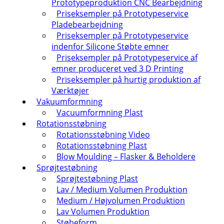
Prototypeproduktion CNC Bearbejdning
Priseksempler på Prototypeservice
Pladebearbejdning
Priseksempler på Prototypeservice
indenfor Silicone Støbte emner
Priseksempler på Prototypeservice af
emner produceret ved 3 D Printing
Priseksempler på hurtig produktion af
Værktøjer
Vakuumformning
Vacuumformning Plast
Rotationsstøbning
Rotationsstøbning Video
Rotationsstøbning Plast
Blow Moulding – Flasker & Beholdere
Sprøjtestøbning
Sprøjtestøbning Plast
Lav / Medium Volumen Produktion
Medium / Højvolumen Produktion
Lav Volumen Produktion
Støbeform