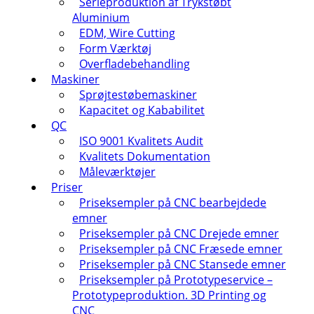
Serieproduktion af Trykstøbt
Aluminium
EDM, Wire Cutting
Form Værktøj
Overfladebehandling
Maskiner
Sprøjtestøbemaskiner
Kapacitet og Kababilitet
QC
ISO 9001 Kvalitets Audit
Kvalitets Dokumentation
Måleværktøjer
Priser
Priseksempler på CNC bearbejdede
emner
Priseksempler på CNC Drejede emner
Priseksempler på CNC Fræsede emner
Priseksempler på CNC Stansede emner
Priseksempler på Prototypeservice –
Prototypeproduktion. 3D Printing og
CNC