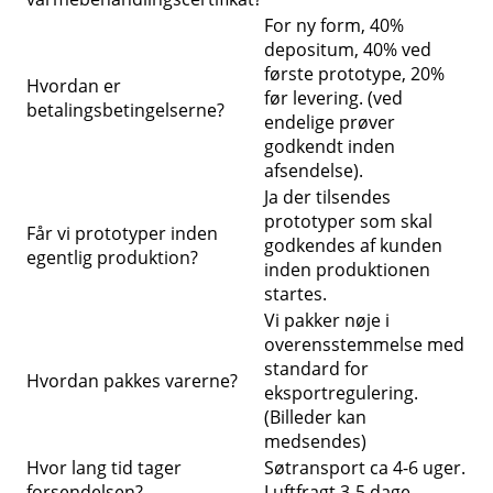
For ny form, 40%
depositum, 40% ved
første prototype, 20%
Hvordan er
før levering. (ved
betalingsbetingelserne?
endelige prøver
godkendt inden
afsendelse).
Ja der tilsendes
prototyper som skal
Får vi prototyper inden
godkendes af kunden
egentlig produktion?
inden produktionen
startes.
Vi pakker nøje i
overensstemmelse med
standard for
Hvordan pakkes varerne?
eksportregulering.
(Billeder kan
medsendes)
Hvor lang tid tager
Søtransport ca 4-6 uger.
forsendelsen?
Luftfragt 3-5 dage