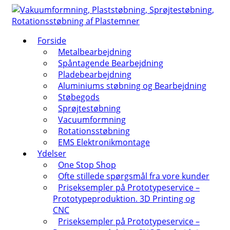
↓
Hop
til
Forside
hovedindhold
Metalbearbejdning
Spåntagende Bearbejdning
Pladebearbejdning
Aluminiums støbning og Bearbejdning
Støbegods
Sprøjtestøbning
Vacuumformning
Rotationsstøbning
EMS Elektronikmontage
Ydelser
One Stop Shop
Ofte stillede spørgsmål fra vore kunder
Priseksempler på Prototypeservice –
Prototypeproduktion. 3D Printing og
CNC
Priseksempler på Prototypeservice –