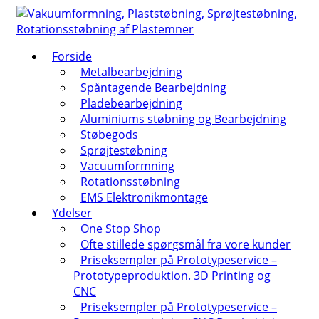
↓
Hop
til
Forside
hovedindhold
Metalbearbejdning
Spåntagende Bearbejdning
Pladebearbejdning
Aluminiums støbning og Bearbejdning
Støbegods
Sprøjtestøbning
Vacuumformning
Rotationsstøbning
EMS Elektronikmontage
Ydelser
One Stop Shop
Ofte stillede spørgsmål fra vore kunder
Priseksempler på Prototypeservice –
Prototypeproduktion. 3D Printing og
CNC
Priseksempler på Prototypeservice –