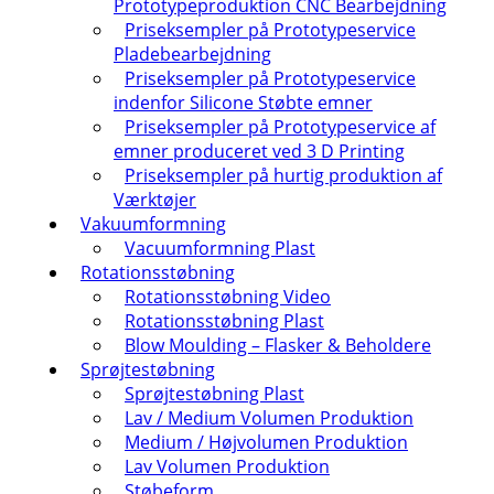
Prototypeproduktion CNC Bearbejdning
Priseksempler på Prototypeservice
Pladebearbejdning
Priseksempler på Prototypeservice
indenfor Silicone Støbte emner
Priseksempler på Prototypeservice af
emner produceret ved 3 D Printing
Priseksempler på hurtig produktion af
Værktøjer
Vakuumformning
Vacuumformning Plast
Rotationsstøbning
Rotationsstøbning Video
Rotationsstøbning Plast
Blow Moulding – Flasker & Beholdere
Sprøjtestøbning
Sprøjtestøbning Plast
Lav / Medium Volumen Produktion
Medium / Højvolumen Produktion
Lav Volumen Produktion
Støbeform