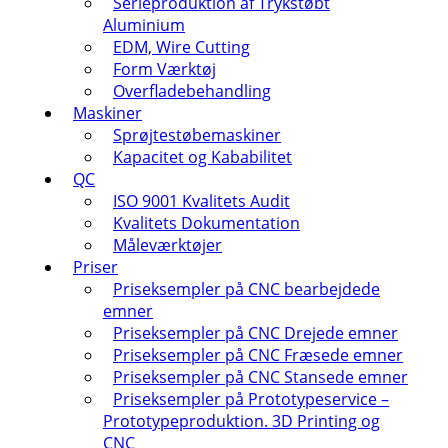
Serieproduktion af Trykstøbt
Aluminium
EDM, Wire Cutting
Form Værktøj
Overfladebehandling
Maskiner
Sprøjtestøbemaskiner
Kapacitet og Kababilitet
QC
ISO 9001 Kvalitets Audit
Kvalitets Dokumentation
Måleværktøjer
Priser
Priseksempler på CNC bearbejdede
emner
Priseksempler på CNC Drejede emner
Priseksempler på CNC Fræsede emner
Priseksempler på CNC Stansede emner
Priseksempler på Prototypeservice –
Prototypeproduktion. 3D Printing og
CNC