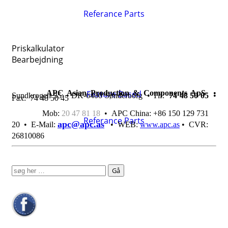
Referance Parts
Priskalkulator
Bearbejdning
APC Asian Production & Components ApS
Feature Based
•
Sundkrogen 35 • DK-6400 Sønderborg • Tlf:
74 48 50 05
•
Fax: 74 48 50 45
Mob:
20 47 81 18
• APC China: +86 150 129 731
Referance Parts
apc@apc.as
20 •
E-Mail:
• WEB:
www.apc.as
• CVR:
26810086
Søg
efter: