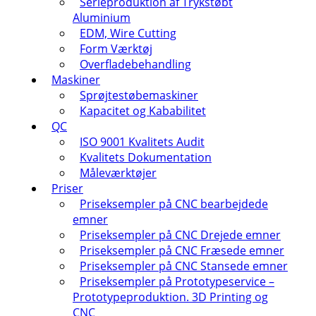
Serieproduktion af Trykstøbt
Aluminium
EDM, Wire Cutting
Form Værktøj
Overfladebehandling
Maskiner
Sprøjtestøbemaskiner
Kapacitet og Kababilitet
QC
ISO 9001 Kvalitets Audit
Kvalitets Dokumentation
Måleværktøjer
Priser
Priseksempler på CNC bearbejdede
emner
Priseksempler på CNC Drejede emner
Priseksempler på CNC Fræsede emner
Priseksempler på CNC Stansede emner
Priseksempler på Prototypeservice –
Prototypeproduktion. 3D Printing og
CNC