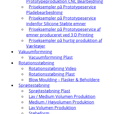
Prototypeproduktion CNC Bearbejdning
Priseksempler på Prototypeservice
Pladebearbejdning
Priseksempler på Prototypeservice
indenfor Silicone Støbte emner
Priseksempler på Prototypeservice af
emner produceret ved 3 D Printing
Priseksempler på hurtig produktion af
Værktøjer
Vakuumformning
Vacuumformning Plast
Rotationsstøbning
Rotationsstøbning Video
Rotationsstøbning Plast
Blow Moulding – Flasker & Beholdere
Sprøjtestøbning
Sprøjtestøbning Plast
Lav / Medium Volumen Produktion
Medium / Højvolumen Produktion
Lav Volumen Produktion
Støbeform