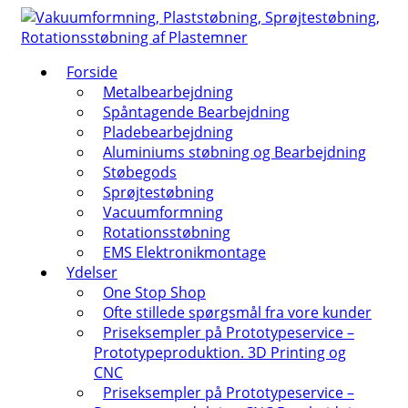
↓
Hop
til
Forside
hovedindhold
Metalbearbejdning
Spåntagende Bearbejdning
Pladebearbejdning
Aluminiums støbning og Bearbejdning
Støbegods
Sprøjtestøbning
Vacuumformning
Rotationsstøbning
EMS Elektronikmontage
Ydelser
One Stop Shop
Ofte stillede spørgsmål fra vore kunder
Priseksempler på Prototypeservice –
Prototypeproduktion. 3D Printing og
CNC
Priseksempler på Prototypeservice –