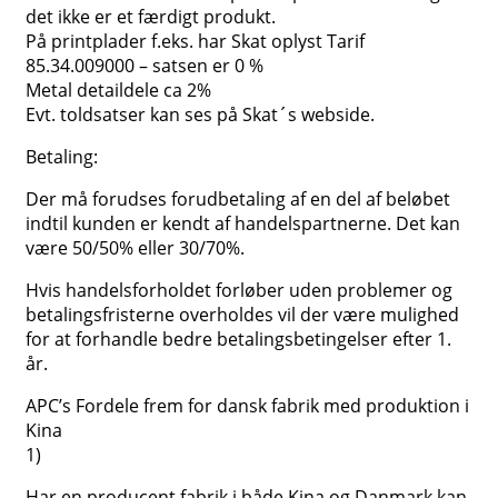
det ikke er et færdigt produkt.
På printplader f.eks. har Skat oplyst Tarif
85.34.009000 – satsen er 0 %
Metal detaildele ca 2%
Evt. toldsatser kan ses på Skat´s webside.
Betaling:
Der må forudses forudbetaling af en del af beløbet
indtil kunden er kendt af handelspartnerne. Det kan
være 50/50% eller 30/70%.
Hvis handelsforholdet forløber uden problemer og
betalingsfristerne overholdes vil der være mulighed
for at forhandle bedre betalingsbetingelser efter 1.
år.
APC’s Fordele frem for dansk fabrik med produktion i
Kina
1)
Har en producent fabrik i både Kina og Danmark kan