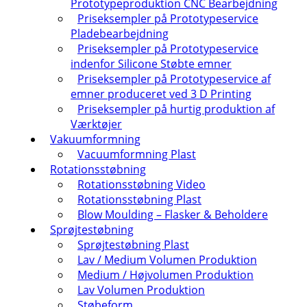
Prototypeproduktion CNC Bearbejdning
Priseksempler på Prototypeservice
Pladebearbejdning
Priseksempler på Prototypeservice
indenfor Silicone Støbte emner
Priseksempler på Prototypeservice af
emner produceret ved 3 D Printing
Priseksempler på hurtig produktion af
Værktøjer
Vakuumformning
Vacuumformning Plast
Rotationsstøbning
Rotationsstøbning Video
Rotationsstøbning Plast
Blow Moulding – Flasker & Beholdere
Sprøjtestøbning
Sprøjtestøbning Plast
Lav / Medium Volumen Produktion
Medium / Højvolumen Produktion
Lav Volumen Produktion
Støbeform