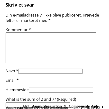
Skriv et svar
Din e-mailadresse vil ikke blive publiceret.
Krævede
felter er markeret med
*
Kommentar
*
Navn
*
Email
*
Hjemmeside
What is the sum of 2 and 7? (Required)
APC Asian Production & Components ApS
•
Sundkrogen 35 • DK-6400 Sønderborg • Tlf:
74 48 50 05
•
Fax: 74 48 50 45