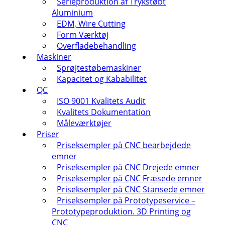
Serieproduktion af Trykstøbt
Aluminium
EDM, Wire Cutting
Form Værktøj
Overfladebehandling
Maskiner
Sprøjtestøbemaskiner
Kapacitet og Kababilitet
QC
ISO 9001 Kvalitets Audit
Kvalitets Dokumentation
Måleværktøjer
Priser
Priseksempler på CNC bearbejdede
emner
Priseksempler på CNC Drejede emner
Priseksempler på CNC Fræsede emner
Priseksempler på CNC Stansede emner
Priseksempler på Prototypeservice –
Prototypeproduktion. 3D Printing og
CNC