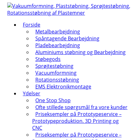
↓
Hop
til
Forside
hovedindhold
Metalbearbejdning
Spåntagende Bearbejdning
Pladebearbejdning
Aluminiums støbning og Bearbejdning
Støbegods
Sprøjtestøbning
Vacuumformning
Rotationsstøbning
EMS Elektronikmontage
Ydelser
One Stop Shop
Ofte stillede spørgsmål fra vore kunder
Priseksempler på Prototypeservice –
Prototypeproduktion. 3D Printing og
CNC
Priseksempler på Prototypeservice –